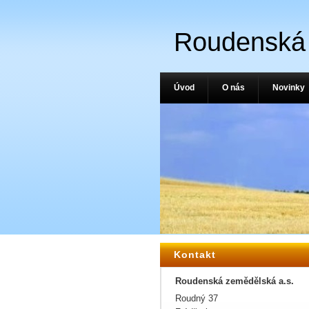
Roudenská 
Úvod
O nás
Novinky
Kontakt
Roudenská zemědělská a.s.
Roudný 37