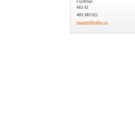
Frýdštejn
463 42
483 393 021
rouzem@v
olny.cz